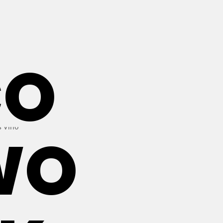
CO
WO