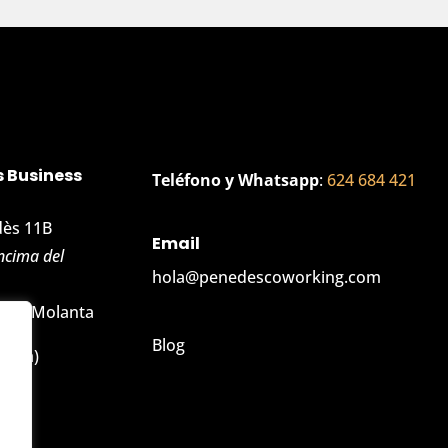
 Business
Teléfono y Whatsapp
:
624 684 421
dès 11B
Email
ncima del
hola@penedescoworking.com
edro Molanta
Blog
elona)