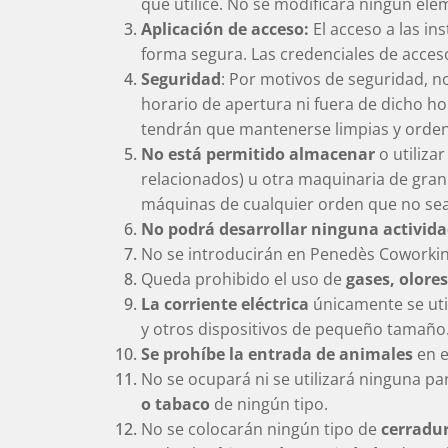
que utilice. No se modificará ningún el
Aplicación de acceso:
El acceso a las in
forma segura. Las credenciales de acceso 
Seguridad
: Por motivos de seguridad, n
horario de apertura ni fuera de dicho ho
tendrán que mantenerse limpias y ord
No está permitido almacenar
o utiliza
relacionados) u otra maquinaria de gra
máquinas de cualquier orden que no sea
No podrá desarrollar ninguna activid
No se introducirán en Penedès Coworki
Queda prohibido el uso de
gases, olores
La corriente eléctrica
únicamente se uti
y otros dispositivos de pequeño tamaño
Se prohíbe la entrada de animales
en e
No se ocupará ni se utilizará ninguna pa
o tabaco
de ningún tipo.
No se colocarán ningún tipo de
cerradu