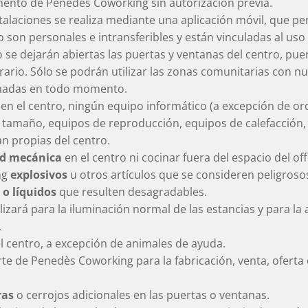
emento de Penedès Coworking sin autorización previa.
stalaciones se realiza mediante una aplicación móvil, que pe
son personales e intransferibles y están vinculadas al uso d
o se dejarán abiertas las puertas y ventanas del centro, pue
rario. Sólo se podrán utilizar las zonas comunitarias con 
enadas en todo momento.
r en el centro, ningún equipo informático (a excepción de o
n tamaño, equipos de reproducción, equipos de calefacció
n propias del centro.
ad mecánica
en el centro ni cocinar fuera del espacio del off
ng
explosivos
u otros artículos que se consideren peligroso
 o líquidos
que resulten desagradables.
lizará para la iluminación normal de las estancias y para l
.
l centro, a excepción de animales de ayuda.
rte de Penedès Coworking para la fabricación, venta, oferta
ras
o cerrojos adicionales en las puertas o ventanas.