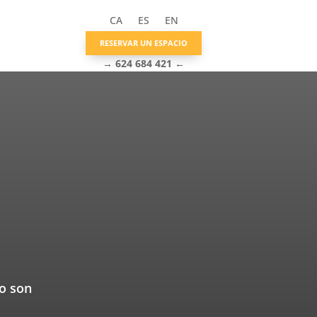
CA
ES
EN
RESERVAR UN ESPACIO
→
624 684 421
←
o son