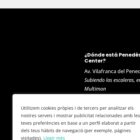
¿Dónde está Penedès
Center?
Av. Vilafranca del Pene
Subiendo las escaleras, e
Multimon
Polígono Ind. de San P
Utilitzem cookies pròpies i de tercers per analitzar els
08799 – Olèrdola (Barc
nostres serveis i mostrar publicitat relacionades amb les
teves preferències en base a un perfil elaborat a partir
dels teus hàbits de navegació (per exemple, pàgines
visitades).
Llegir més