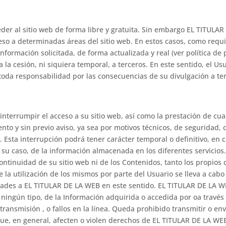
eder al sitio web de forma libre y gratuita. Sin embargo EL TITULA
ceso a determinadas áreas del sitio web. En estos casos, como requis
información solicitada, de forma actualizada y real (ver política de 
a la cesión, ni siquiera temporal, a terceros. En este sentido, el 
oda responsabilidad por las consecuencias de su divulgación a ter
nterrumpir el acceso a su sitio web, así como la prestación de cu
o y sin previo aviso, ya sea por motivos técnicos, de seguridad, 
. Esta interrupción podrá tener carácter temporal o definitivo, en 
n su caso, de la información almacenada en los diferentes servici
 continuidad de su sitio web ni de los Contenidos, tanto los propios
 utilización de los mismos por parte del Usuario se lleva a cabo 
des a EL TITULAR DE LA WEB en este sentido. EL TITULAR DE LA WE
ningún tipo, de la Información adquirida o accedida por oa través d
 transmisión , o fallos en la línea. Queda prohibido transmitir o en
s que, en general, afecten o violen derechos de EL TITULAR DE LA WE