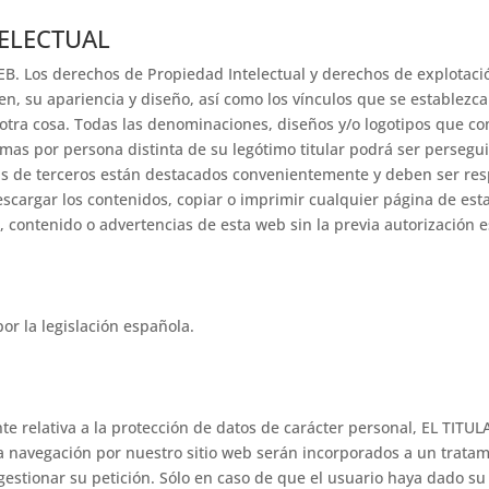
TELECTUAL
B. Los derechos de Propiedad Intelectual y derechos de explotaci
en, su apariencia y diseño, así como los vínculos que se establezc
e otra cosa. Todas las denominaciones, diseños y/o logotipos que
mas por persona distinta de su legótimo titular podrá ser persegui
as de terceros están destacados convenientemente y deben ser res
escargar los contenidos, copiar o imprimir cualquier página de es
n, contenido o advertencias de esta web sin la previa autorización 
or la legislación española.
nte relativa a la protección de datos de carácter personal, EL TIT
la navegación por nuestro sitio web serán incorporados a un trata
gestionar su petición. Sólo en caso de que el usuario haya dado s