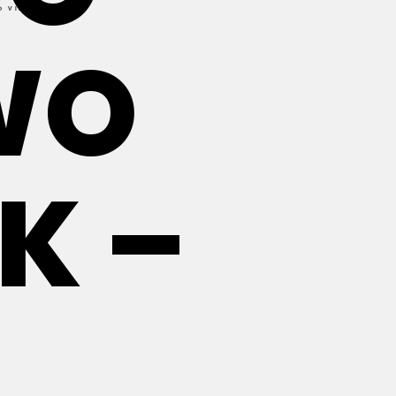
WO
K –