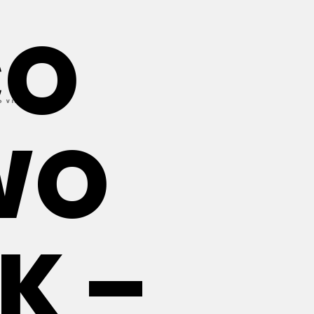
CO
WO
K –