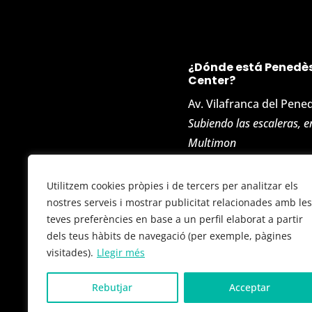
¿Dónde está Penedès
Center?
Av. Vilafranca del Pene
Subiendo las escaleras, e
Multimon
Polígono Ind. de San P
Utilitzem cookies pròpies i de tercers per analitzar els
08799 – Olèrdola (Barc
nostres serveis i mostrar publicitat relacionades amb les
teves preferències en base a un perfil elaborat a partir
dels teus hàbits de navegació (per exemple, pàgines
visitades).
Llegir més
Rebutjar
Acceptar
©
Pene