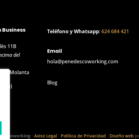
 Business
Teléfono y Whatsapp
:
624 684 421
dès 11B
Email
ncima del
hola@penedescoworking.com
edro Molanta
Blog
elona)
dès Coworking
·
Aviso Legal
·
Política de Privacidad
·
Diseño web
p