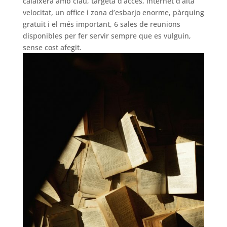
calaixera amb clau, targeta d’accés, internet d’alta
velocitat, un office i zona d’esbarjo enorme, pàrquing
gratuït i el més important, 6 sales de reunions
disponibles per fer servir sempre que es vulguin,
sense cost afegit.