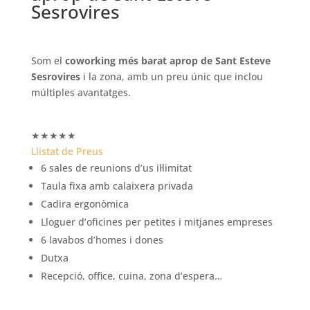
Sesrovires
Som el
coworking més barat aprop de Sant Esteve
Sesrovires
i la zona, amb un preu únic que inclou
múltiples avantatges.
★
★
★
★
★
Llistat de Preus
6 sales de reunions d’us il·limitat
Taula fixa amb calaixera privada
Cadira ergonòmica
Lloguer d’oficines per petites i mitjanes empreses
6 lavabos d’homes i dones
Dutxa
Recepció, office, cuina, zona d’espera…