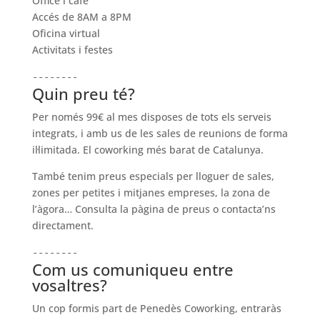
Office i cafè
Accés de 8AM a 8PM
Oficina virtual
Activitats i festes
--------
Quin preu té?
Per només 99€ al mes disposes de tots els serveis
integrats, i amb us de les sales de reunions de forma
il·limitada. El coworking més barat de Catalunya.
També tenim preus especials per lloguer de sales,
zones per petites i mitjanes empreses, la zona de
l’àgora… Consulta la pàgina de preus o contacta’ns
directament.
--------
Com us comuniqueu entre
vosaltres?
Un cop formis part de Penedès Coworking, entraràs